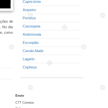
Capricórnio
Raposa
Arqueiro
Pequeno cava
Perseus
O Golfinho
ações de
Cassiopeia
Cisne
. No dia
ue, como
Andrómeda
A águia
Escorpião
Virgem
Cavalo Alado
Seta
Lagarto
Lira
Cepheus
Leão
Envio
CTT Correios