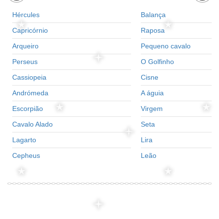
Hércules
Balança
Capricórnio
Raposa
Arqueiro
Pequeno cavalo
Perseus
O Golfinho
Cassiopeia
Cisne
Andrómeda
A águia
Escorpião
Virgem
Cavalo Alado
Seta
Lagarto
Lira
Cepheus
Leão