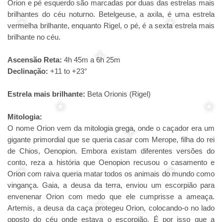
Orion e pé esquerdo são marcadas por duas das estrelas mais
brilhantes do céu noturno. Betelgeuse, a axila, é uma estrela
vermelha brilhante, enquanto Rigel, o pé, é a sexta estrela mais
brilhante no céu.
Ascensão Reta:
4h 45m a 6h 25m
Declinação:
+11 to +23°
Estrela mais brilhante:
Beta Orionis (Rigel)
Mitologia:
O nome Orion vem da mitologia grega, onde o caçador era um
gigante primordial que se queria casar com Merope, filha do rei
de Chios, Oenopion. Embora existam diferentes versões do
conto, reza a história que Oenopion recusou o casamento e
Orion com raiva queria matar todos os animais do mundo como
vingança. Gaia, a deusa da terra, enviou um escorpião para
envenenar Orion com medo que ele cumprisse a ameaça.
Artemis, a deusa da caça protegeu Orion, colocando-o no lado
oposto do céu onde estava o escorpião. É por isso que a