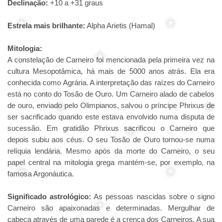
Declinação:
+10 a +31 graus
Estrela mais brilhante:
Alpha Arietis (Hamal)
Mitologia:
A constelação de Carneiro foi mencionada pela primeira vez na
cultura Mesopotâmica, há mais de 5000 anos atrás. Ela era
conhecida como Agrária. A interpretação das raízes do Carneiro
está no conto do Tosão de Ouro. Um Carneiro alado de cabelos
de ouro, enviado pelo Olimpianos, salvou o príncipe Phrixus de
ser sacrificado quando este estava envolvido numa disputa de
sucessão. Em gratidão Phrixus sacrificou o Carneiro que
depois subiu aos céus. O seu Tosão de Ouro tornou-se numa
relíquia lendária. Mesmo após da morte do Carneiro, o seu
papel central na mitologia grega mantém-se, por exemplo, na
famosa Argonáutica.
Significado astrológico:
As pessoas nascidas sobre o signo
Carneiro são apaixonadas e determinadas. Mergulhar de
cabeça através de uma parede é a crença dos Carneiros. A sua