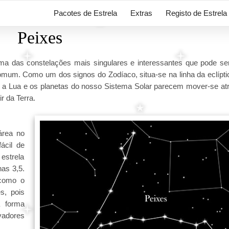
Pacotes de Estrela
Extras
Registo de Estrela
Peixes
 das constelações mais singulares e interessantes que pode ser
comum. Como um dos signos do Zodíaco, situa-se na linha da eclípti
 Sol, a Lua e os planetas do nosso Sistema Solar parecem mover-se a
r da Terra.
área no
ácil de
estrela
nas 3,5.
 como o
s, pois
a forma
adores