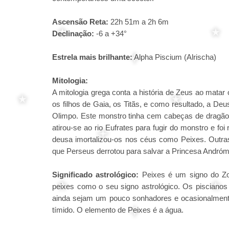
Ascensão Reta:
22h 51m a 2h 6m
Declinação:
-6 a +34°
Estrela mais brilhante:
Alpha Piscium (Alrischa)
Mitologia:
A mitologia grega conta a história de Zeus ao matar
os filhos de Gaia, os Titãs, e como resultado, a De
Olimpo. Este monstro tinha cem cabeças de dragão
atirou-se ao rio Eufrates para fugir do monstro e f
deusa imortalizou-os nos céus como Peixes. Outra
que Perseus derrotou para salvar a Princesa Andró
Significado astrológico:
Peixes é um signo do Zo
peixes como o seu signo astrológico. Os pisciano
ainda sejam um pouco sonhadores e ocasionalment
tímido. O elemento de Peixes é a água.