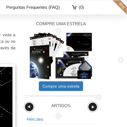
Perguntas Frequentes (FAQ)
(0)
COMPRE UMA ESTRELA
 vista a
ca ou no
través da
Compre uma estrela
ARTIGOS
►
►
Hércules
Balança