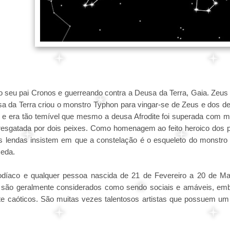
 o seu pai Cronos e guerreando contra a Deusa da Terra, Gaia. Zeus
usa da Terra criou o monstro Typhon para vingar-se de Zeus e dos d
 e era tão temível que mesmo a deusa Afrodite foi superada com m
oi resgatada por dois peixes. Como homenagem ao feito heroico dos p
s lendas insistem em que a constelação é o esqueleto do monstro
meda.
díaco e qualquer pessoa nascida de 21 de Fevereiro a 20 de Ma
s são geralmente considerados como sendo sociais e amáveis, em
e caóticos. São muitas vezes talentosos artistas que possuem u