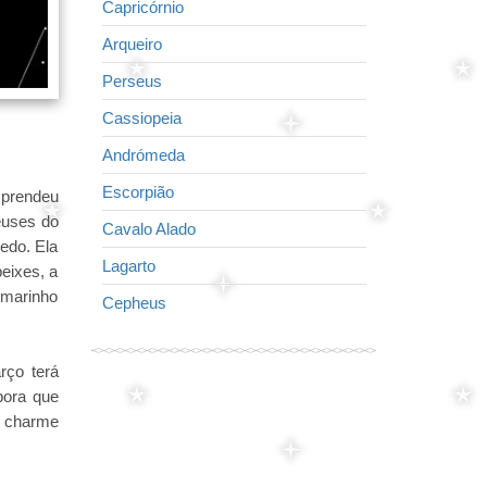
Capricórnio
Raposa
Arqueiro
Pequeno cava
Perseus
O Golfinho
Cassiopeia
Cisne
Andrómeda
A águia
Escorpião
Virgem
 prendeu
euses do
Cavalo Alado
Seta
edo. Ela
Lagarto
Lira
eixes, a
 marinho
Cepheus
Leão
rço terá
bora que
m charme