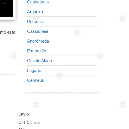
Capricórnio
Raposa
Arqueiro
Pequeno cava
Perseus
O Golfinho
Cassiopeia
Cisne
Como esta
Andrómeda
A águia
Escorpião
Virgem
Cavalo Alado
Seta
Lagarto
Lira
Cepheus
Leão
Envio
CTT Correios