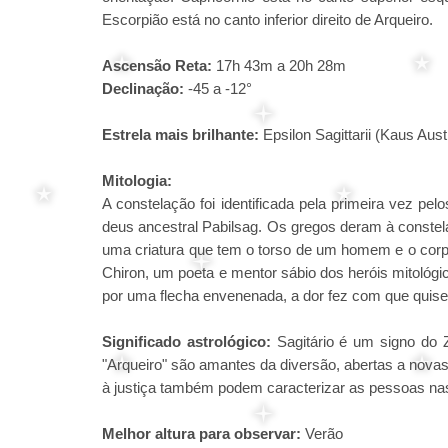
Escorpião está no canto inferior direito de Arqueiro.
Ascensão Reta:
17h 43m a 20h 28m
Declinação:
-45 a -12°
Estrela mais brilhante:
Epsilon Sagittarii (Kaus Austr
Mitologia:
A constelação foi identificada pela primeira vez pe
deus ancestral Pabilsag. Os gregos deram à conste
uma criatura que tem o torso de um homem e o corp
Chiron, um poeta e mentor sábio dos heróis mitológi
por uma flecha envenenada, a dor fez com que quise
Significado astrológico:
Sagitário é um signo do 
"Arqueiro" são amantes da diversão, abertas a nova
à justiça também podem caracterizar as pessoas nasc
Melhor altura para observar:
Verão