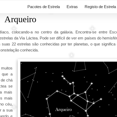
Pacotes de Estrela
Extras
Registo de Estrela
Arqueiro
díaco, colocando-a no centro da galáxia. Encontra-se entre Esc
strelas da Via Láctea. Pode ser difícil de ver em países do hemisfér
 suas 22 estrelas são conhecidas por ter planetas, o que significa
constelação conhecida.
 muitos
m que a
 de chá
ctea se
la mais
zes mais
 no céu,
r a sua
uerdo e