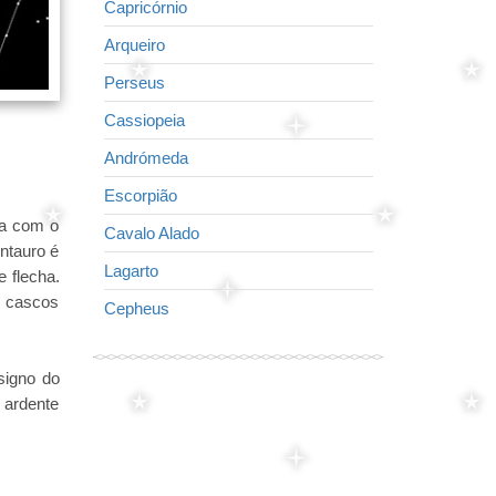
Capricórnio
Raposa
Arqueiro
Pequeno cava
Perseus
O Golfinho
Cassiopeia
Cisne
Andrómeda
A águia
Escorpião
Virgem
-na com o
Cavalo Alado
Seta
ntauro é
Lagarto
Lira
 flecha.
s cascos
Cepheus
Leão
signo do
 ardente