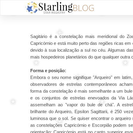
Sagitário é a constelação mais meridional do Zo
Capricórnio e está muito perto das regiões ricas em e
devido à sua localização a sul no céu. Algumas das
mais hospedeiros planetários do que qualquer outra 
Forma e posição:
Embora o seu nome signifique "Arqueiro" em latim,
observadores de estrelas contemporâneos acha
forma da constelação é mais semelhante a um bule
e os conjuntos de estrelas enevoados da Via Lá
assemelham ao "vapor do bule de chá". A estre
brilhante do Arqueiro, Epsilon Sagittarii, é 250 ve
luminosa que o sol. Se quiser encontrar o arqueiro
as constelações Capricórnio e Escorpião podem se
orientação: Capricórnio está no canto superior esq