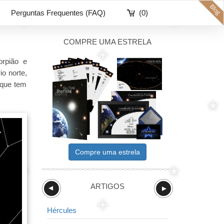
Perguntas Frequentes (FAQ)
(0)
COMPRE UMA ESTRELA
orpião e
io norte,
 que tem
Compre uma estrela
ARTIGOS
►
►
Hércules
Balança