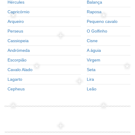
Hércules
Balança
Capricórnio
Raposa
Arqueiro
Pequeno cavalo
Perseus
O Golfinho
Cassiopeia
Cisne
Andrómeda
A águia
Escorpião
Virgem
Cavalo Alado
Seta
Lagarto
Lira
Cepheus
Leão