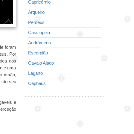
Capricórnio
Raposa
Arqueiro
Pequeno cava
Perseus
O Golfinho
Cassiopeia
Cisne
Andrómeda
A águia
de foram
Escorpião
Virgem
Zeus. Por
oica dos
Cavalo Alado
Seta
rante uma
Lagarto
Lira
o irmão,
e do seu
Cepheus
Leão
gáveis e
perceção