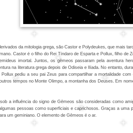
rivados da mitologia grega, são Castor e Polydeukes, que mais tar
ano. Castor é o filho do Rei Tíndaro de Esparta e Pollux, filho de 
semideus imortal. Juntos, os gêmeos passaram pela aventura her
tura na literatura grega depois de Odiseia e Ilíada. No entanto, du
 Pollux pediu a seu pai Zeus para compartilhar a mortalidade com 
noutros tempos no Monte Olimpo, a montanha dos Deuses. Em nom
ob a influência do signo de Gêmeos são consideradas como ami
or algumas pessoas como superficiais e caprichosos. Graças a uma 
para um geminiano. O elemento de Gêmeos é o ar.