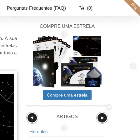
Perguntas Frequentes (FAQ)
(0)
COMPRE UMA ESTRELA
o. A sua
estrelas
m toda a
Compre uma estrela
ARTIGOS
►
►
Hércules
Balança