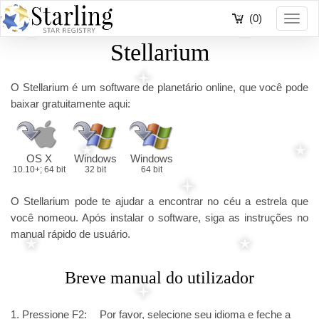
(0)
Toggl
navig
Stellarium
O Stellarium é um software de planetário online, que você pode
baixar gratuitamente aqui:
OS X
Windows
Windows
10.10+; 64 bit
32 bit
64 bit
O Stellarium pode te ajudar a encontrar no céu a estrela que
você nomeou. Após instalar o software, siga as instruções no
manual rápido de usuário.
Breve manual do utilizador
1. Pressione F2:
Por favor, selecione seu idioma e feche a