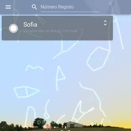
Número Registo
Sofia
Variable Star of alpha2 CVn type